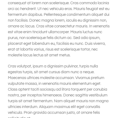
consequat at lorem non scelerisque. Cras commodo lacinia
orci ac hendrerit. Ut nec vehicula eros. Mauris feugiat est eu
fermentum dapibus. Pellentesque condimentum aliquet dui
non facilisis. Donec magna lorem, iaculis eu dignissim non,
ornare ac lacus. Cras vitae consectetur mauris. In venenatis
est vitae enim tincidunt ullamcorper. Mauris luctus nunc
purus, non scelerisque felis dictum ac. Sed odio ipsum,
placerat eget bibendum eu, facilisis eu nunc. Duis viverra,
erat at lobortis varius, risus est scelerisque tortor, nec
molestie lacus lectus sit amet metus.
Cras volutpat, ipsum a dignissim pulvinar, turpis nulla
egestas turpis, sit amet cursus diam nunc a neque.
Maecenas ultrices molestie accumsan. Vivamus pretium
vulputate massa, in venenatis mauris elementum eget.
Class aptent taciti sociosqu ad litora torquent per conubia
nostra, per inceptos himenaeos. Donec sagittis vestibulum
turpis sit amet fermentum. Nam aliquet mauris non magna
ultricies interdum. Aliquam maximus elit eget convallis
vehicula. Proin gravida accumsan justo, at ornare felis