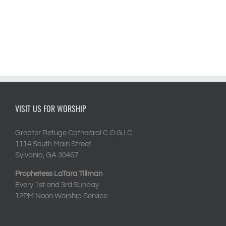
VISIT US FOR WORSHIP
Greater Refuge Cathedral C.O.G.I.C.
1114 South Main Street
Sylvania, GA 30467
Prophetess LaTara Tillman
Every 1st and 3rd Sunday
12PM Noon Worship Service