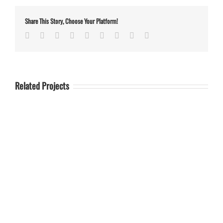
Share This Story, Choose Your Platform!
Facebook
Twitter
Linkedin
Reddit
Tumblr
Google+
Pinterest
Vk
Email
Related Projects